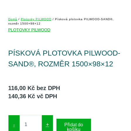
Domů
/
Plotovky PILWOOD
/ Písková plotovka PILWOOD-SAND®,
rozměr 1500×98×12
PLOTOVKY PILWOOD
PÍSKOVÁ PLOTOVKA PILWOOD-
SAND®, ROZMĚR 1500×98×12
116,00
Kč
bez DPH
140,36
Kč
vč DPH
-
+
Přidat do
košíku