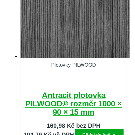
Plotovky PILWOOD
Antracit plotovka
PILWOOD® rozměr 1000 ×
90 × 15 mm
160,98
Kč
bez DPH
194,79
Kč
vč DPH