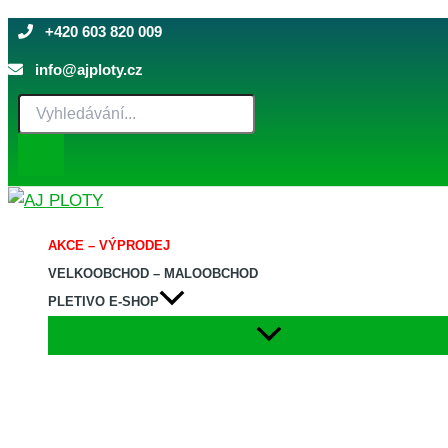
Koncovka
Přeskočit
na
+420 603 820 009
na
rozpěru
obsah
Al
info@ajploty.cz
+
Products
PVC
search
průměr
38
mm
množství
AKCE – VÝPRODEJ
VELKOOBCHOD – MALOOBCHOD
PLETIVO E-SHOP