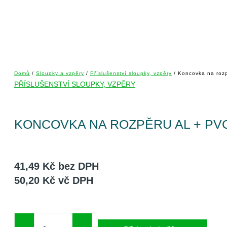
Domů
/
Sloupky a vzpěry
/
Příslušenství sloupky, vzpěry
/ Koncovka na roz
PŘÍSLUŠENSTVÍ SLOUPKY, VZPĚRY
KONCOVKA NA ROZPĚRU AL + PV
41,49
Kč
bez DPH
50,20
Kč
vč DPH