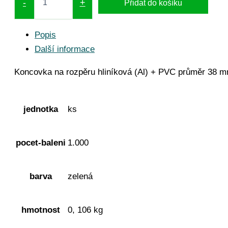
-
+
Přidat do košíku
Popis
Další informace
Koncovka na rozpěru hliníková (Al) + PVC průměr 38 
jednotka
ks
pocet-baleni
1.000
barva
zelená
hmotnost
0, 106 kg