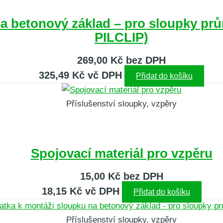
a betonový základ – pro sloupky pr
PILCLIP)
269,00
Kč
bez DPH
325,49
Kč
vč DPH
Přidat do košíku
Příslušenství sloupky, vzpěry
Spojovací materiál pro vzpěru
15,00
Kč
bez DPH
18,15
Kč
vč DPH
Přidat do košíku
Příslušenství sloupky, vzpěry