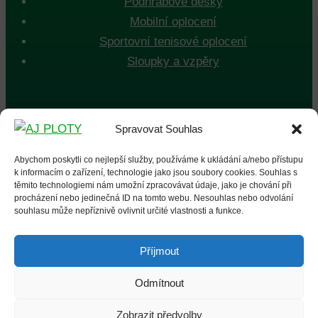
Podhrabové desky
Mobilní oplocení
Sportovní tenisové oplocení
Sloupky a vzpěry
KONTAKTY
Spravovat Souhlas
Abychom poskytli co nejlepší služby, používáme k ukládání a/nebo přístupu
VELKOOBCHOD A MALOOBCHOD
k informacím o zařízení, technologie jako jsou soubory cookies. Souhlas s
Brněnská 1066, 664 42 Modřice
těmito technologiemi nám umožní zpracovávat údaje, jako je chování při
procházení nebo jedinečná ID na tomto webu. Nesouhlas nebo odvolání
Sjezd z R52 na Modřice
souhlasu může nepříznivě ovlivnit určité vlastnosti a funkce.
Mobil: +420 603 820 009
Email: obchod@ajploty.cz
Příjmout
Odmítnout
Zobrazit předvolby