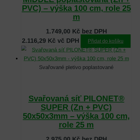
PVC) – výška 100 cm, role 25
m
1.749,00
Kč
bez DPH
2.116,29
Kč
vč DPH
Přidat do košíku
Svařované pletivo poplastované
Svařovaná síť PILONET®
SUPER (Zn + PVC)
50x50x3mm – výška 100 cm,
role 25 m
2.975,00
Kč
bez DPH