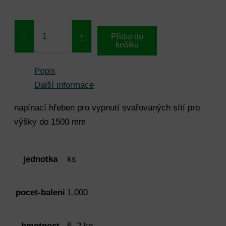
-
+
Přidat do
košíku
Popis
Další informace
napínací hřeben pro vypnutí svařovaných sítí pro
výšky do 1500 mm
jednotka
ks
pocet-baleni
1.000
hmotnost
6, 2 kg