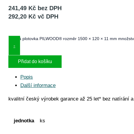
241,49
Kč
bez DPH
292,20
Kč
vč DPH
Hnědá plotovka PILWOOD® rozměr 1500 × 120 × 11 mm množstv
-
Přidat do košíku
Popis
Další informace
kvalitní český výrobek garance až 25 let* bez natírání
jednotka
ks