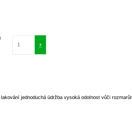
í
+
 a lakování jednoduchá údržba vysoká odolnost vůči rozmarům