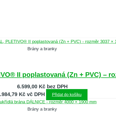
Brány a branky
VO® II poplastovaná (Zn + PVC) – r
6.599,00
Kč
bez DPH
.984,79
Kč
vč DPH
Přidat do košíku
Brány a branky