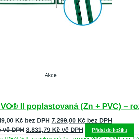
Akce
VO® II poplastovaná (Zn + PVC) – r
49,00
Kč
bez DPH
7.299,00
Kč
bez DPH
č
vč DPH
8.831,79
Kč
vč DPH
Přidat do košíku