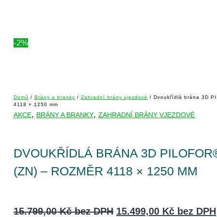
-2%
Domů
/
Brány a branky
/
Zahradní brány vjezdové
/ Dvoukřídlá brána 3D P
4118 × 1250 mm
,
,
AKCE
BRÁNY A BRANKY
ZAHRADNÍ BRÁNY VJEZDOVÉ
DVOUKŘÍDLÁ BRÁNA 3D PILOFOR
(ZN) – ROZMĚR 4118 × 1250 MM
15.799,00
Kč
bez DPH
15.499,00
Kč
bez DPH