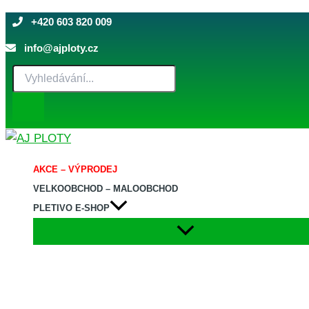
Dvoukřídlá
Přeskočit
brána
+420 603 820 009
na
3D
obsah
PILOFOR®
info@ajploty.cz
pozinkovaná
Products
(Zn)
search
-
rozměr
4118
×
1250
mm
AKCE – VÝPRODEJ
množství
VELKOOBCHOD – MALOOBCHOD
PLETIVO E-SHOP