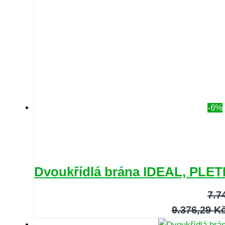
-6%
Dvoukřídlá brána IDEAL, PLETI
7.7
9.376,29
K