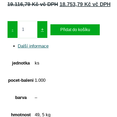
19.116,79
Kč
vč DPH
18.753,79
Kč
vč DPH
-
+
Přidat do košíku
Další informace
jednotka
ks
pocet-baleni
1.000
barva
–
hmotnost
49, 5 kg