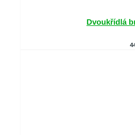
Dvoukřídlá 
4