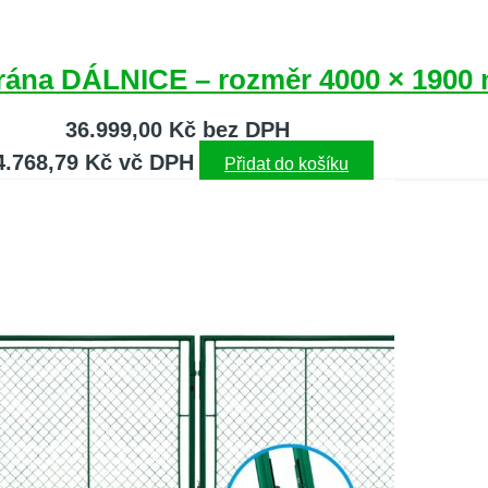
brána DÁLNICE – rozměr 4000 × 1900
36.999,00
Kč
bez DPH
4.768,79
Kč
vč DPH
Přidat do košíku