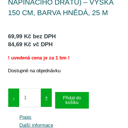
NAPÍNACÍHO DRÁTU) – VÝŠKA
150 CM, BARVA HNĚDÁ, 25 M
69,99
Kč
bez DPH
84,69
Kč
vč DPH
! uvedená cena je za 1 bm !
Dostupné na objednávku
-
+
Přidat do
košíku
Popis
Další informace