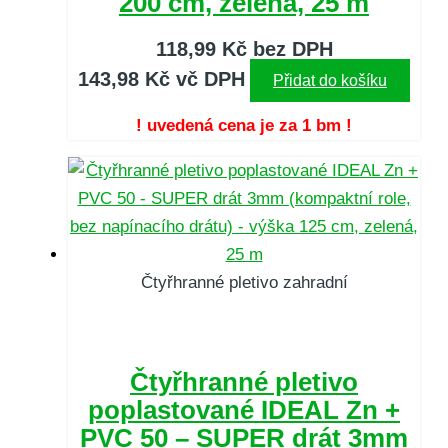
200 cm, zelená, 25 m
118,99
Kč
bez DPH
143,98
Kč
vč DPH
Přidat do košíku
! uvedená cena je za 1 bm !
Čtyřhranné pletivo zahradní
Čtyřhranné pletivo
poplastované IDEAL Zn +
PVC 50 – SUPER drát 3mm