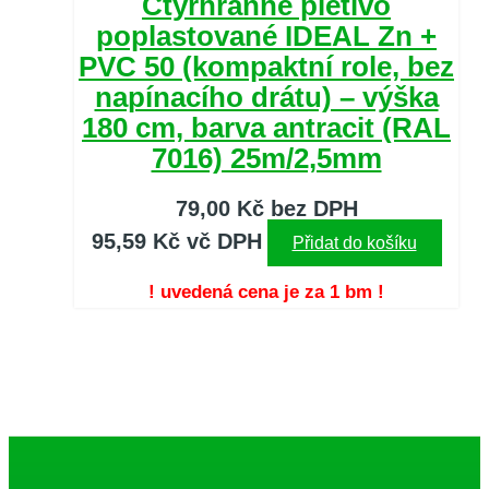
Čtyřhranné pletivo
poplastované IDEAL Zn +
PVC 50 (kompaktní role, bez
napínacího drátu) – výška
180 cm, barva antracit (RAL
7016) 25m/2,5mm
79,00
Kč
bez DPH
95,59
Kč
vč DPH
Přidat do košíku
! uvedená cena je za 1 bm !