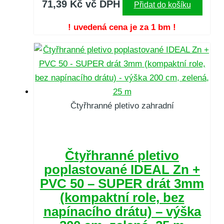
71,39
Kč
vč DPH
Přidat do košíku
! uvedená cena je za 1 bm !
Čtyřhranné pletivo zahradní
Čtyřhranné pletivo
poplastované IDEAL Zn +
PVC 50 – SUPER drát 3mm
(kompaktní role, bez
napínacího drátu) – výška