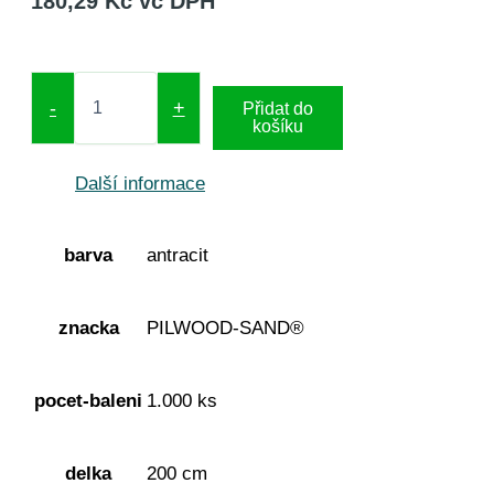
180,29
Kč
vč DPH
-
+
Přidat do
košíku
Další informace
barva
antracit
znacka
PILWOOD-SAND®
pocet-baleni
1.000 ks
delka
200 cm